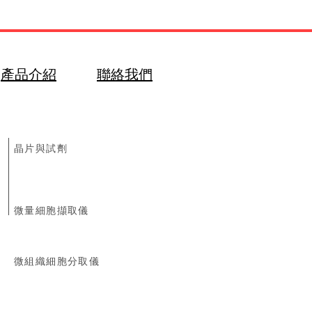
產品介紹
聯絡我們
​晶片與試劑
微量細胞擷取儀
微組織細胞分取儀