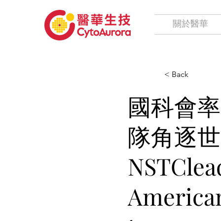
關於醫華
< Back
國科會率
隊角逐世
NSTClead
American