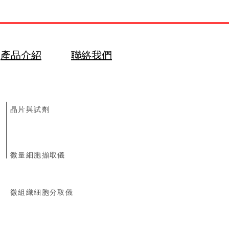
產品介紹
聯絡我們
​晶片與試劑
微量細胞擷取儀
微組織細胞分取儀