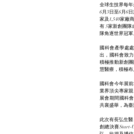
全球生技界每年最大
6月3日至6月
家及1,540家
有 5家新創團隊
隊角逐世界冠軍
國科會產學處處
出，國科會致力
積極推動新創團
慧醫療，積極布
國科會今年展前
業界頂尖專家親
展會期間國科會也為
共襄盛舉，為臺
此次有長弘生醫
創總決賽Star