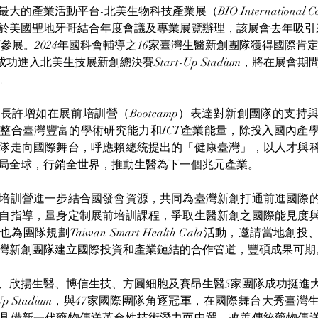
的產業活動平台-北美生物科技產業展（BIO International Con
6日於美國聖地牙哥結合年度會議及專業展覽辦理，該展會去年吸引
廠商參展。2024年國科會輔導之16家臺灣生醫新創團隊獲得國際
成功進入北美生技展新創總決賽Start-Up Stadium，將在展會
。
長許增如在展前培訓營（Bootcamp）表達對新創團隊的支持
整合臺灣豐富的學術研究能力和ICT產業能量，除投入國內產
隊走向國際舞台，呼應賴總統提出的「健康臺灣」，以人才與
局全球，行銷全世界，推動生醫為下一個兆元產業。
培訓營進一步結合國發會資源，共同為臺灣新創打通前進國際
自指導，量身定制展前培訓課程，爭取生醫新創之國際能見度
團隊規劃Taiwan Smart Health Gala活動，邀請當地
灣新創團隊建立國際投資和產業鏈結的合作管道，豐碩成果可期
、欣揚生醫、博信生技、方圓細胞及賽昂生醫5家團隊成功挺進
t-Up Stadium，與47家國際團隊角逐冠軍，在國際舞台大秀臺