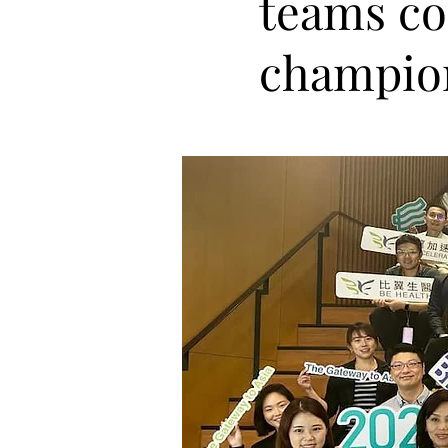
teams co
champio