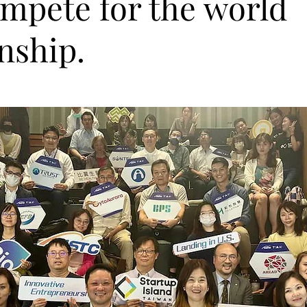
mpete for the world
nship.