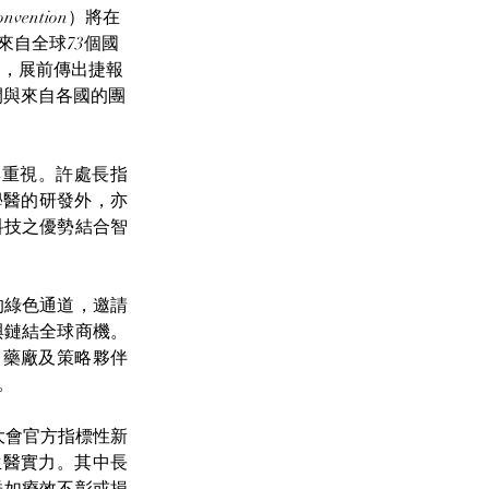
vention）將在
來自全球73個國
肯定，展前傳出捷報
期間與來自各國的團
與重視。許處長指
學醫的研發外，亦
科技之優勢結合智
的綠色通道，邀請
與鏈結全球商機。
創投、藥廠及策略夥伴
。
大會官方指標性新
灣生醫實力。其中長