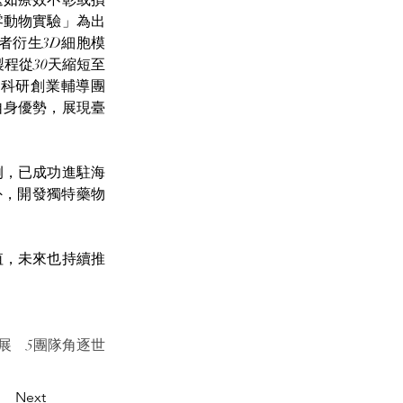
送如療效不彰或損
零動物實驗」為出
者衍生3D細胞模
製程從30天縮短至
會科研創業輔導團
自身優勢，展現臺
例，已成功進駐海
另外，開發獨特藥物
值，未來也持續推
展　5團隊角逐世
Next