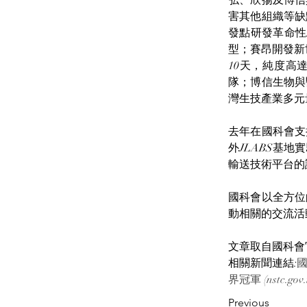
弘、欣揚及博信
害其他組織等缺
發點研發革命性
型；賽昂開發新世
10天，純度高
隊；博信生物與
灣生技產業多元
去年在國科會支
外JLABS基
輸送技術平台的
國科會以全方位
動相關的交流活
文章取自國科會
相關新聞連結:
國
界冠軍 (
nstc.gov
Previous