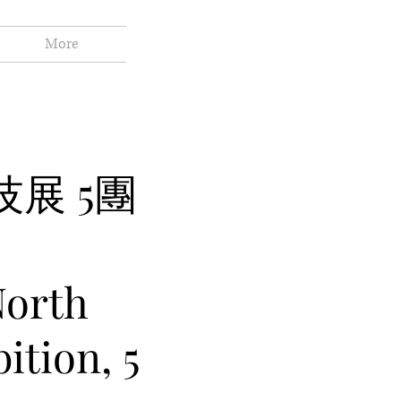
More
展 5團
North
ition, 5