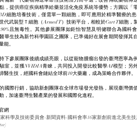
具備新一代藥物傳送革命性技術潛力而中選，改善傳統藥物傳
點，提供癌症疾病精準給藥並活化免疫系統等優勢；方圓以「
3D細胞培養技術，僅需單一顆細胞，即可應用於精準醫療的患
代武裝型Ｔ細胞（Armed T）技術平台，相較於Cart T細胞，
達90%且無毒性。其他參展團隊如鉅怡智慧及明健聯合為國科
醫華生技為新竹科學園區之團隊，已準備好在展會期間發揮其
量能。
持下參展團隊後續成績亮眼，以從寵物腫瘤出發的臺灣恩寧為
地實驗室，並獲NVIDIA青睞，共同投入開發比較醫學AI模型；
諦醫生技，經國科會鏈結全球前10大藥廠，成為策略合作夥伴。
的國際行銷，協助新創團隊在全球市場發光發熱，展現臺灣價
動，加速臺灣生醫產業的發展和國際化進程。
官網
家科學及技術委員會-新聞資料-國科會率16家新創前進北美生技
.tw
)