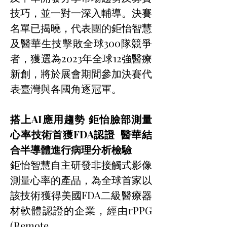
技巧，並一對一深入輔導。決賽
名單已揭曉，代表團的鉅怡智慧
及醫華生技擊敗全球300隊競爭
者，獲選為2023年全球12強醫療
新創，將於展會期間參加決賽代
表臺灣與各國角逐冠軍。
搭上AI應用趨勢 鉅怡臉部測量
心率技術首獲FDA認證  醫華結
合半導體進行病理分析檢驗
鉅怡智慧自主研發非接觸式影像
測量心率的產品，為全球首家以
該技術獲得美國FDA二級醫療器
材軟體認證的企業，經由rPPG 
(Remote 