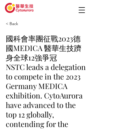
< Back
國科會率團征戰2023德
國MEDICA 醫華生技躋
身全球12強爭冠
NSTC leads a delegation
to compete in the 2023
Germany MEDICA
exhibition. CytoAurora
have advanced to the
top 12 globally,
contending for the