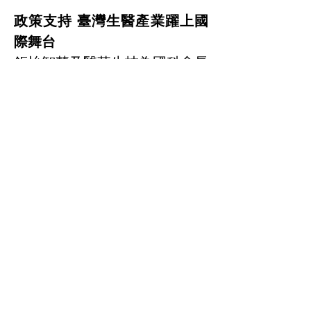
政策支持 臺灣生醫產業躍上國
際舞台
鉅怡智慧及醫華生技為國科會長
期培育之新創團隊。鉅怡智慧透
過國科會科研創業計畫支持，並
隨TTA參加CES、VIVA Tech、
London Tech Week、2022 
MEDICA和2023 US BIO等國際
展會。
醫華生技亦曾獲多項獎項，包括
2023 CES Innovation Award和
2023 RESI Second Prize 
Winner。臺灣生醫產業具備成