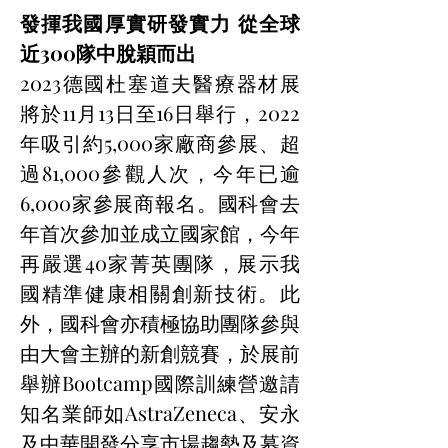
發揮我國厚實研發實力 從全球
近300隊中脫穎而出
2023德國杜塞道夫醫療器材展
將於11月13日至16日舉行，2022
年吸引約5,000家廠商參展、超
過81,000參觀人次，今年已逾
6,000家參展商報名。國科會去
年首次參加並成立國家館，今年
再嚴選40家菁英團隊，展示我
國精準健康相關創新技術。此
外，國科會亦積極協助團隊參與
由大會主辦的新創競賽，於展前
舉辦Bootcamp國際訓練營邀請
知名業師如AstraZeneca、安永
及中華開發分享市場趨勢及募資