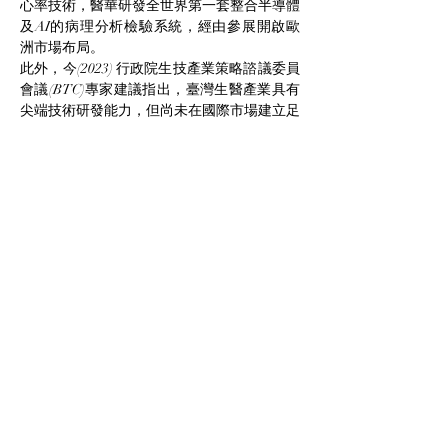
心率技術，醫華研發全世界第一套整合半導體
及AI的病理分析檢驗系統，經由參展開啟歐
洲市場布局。
此外，今(2023) 行政院生技產業策略諮議委員
會議(BTC)專家建議指出，臺灣生醫產業具有
尖端技術研發能力，但尚未在國際市場建立足
夠知名度，未來應多方引進國際資金與人才、
培育具國際競爭力之新創公司，並完善國內生
技生態環境。對此國科會更積極爭取到11月16
日大會指標國際論壇MCHF(Medica Connected 
Healthcare Forum)臺灣專屬Showcase，除為
團隊搭建國際展示舞臺，面對面與國際加速
器、企業、創投和學研鏈結，更藉此說明我國
政策及資源，提升臺灣國際知名度；同時，也
於展期間積極辦理商洽交流會，於展前積極曝
光團隊資訊，期望與海外創投、加速器及合作
夥伴交流，爭取全球商機。
文章取自國科會官網
相關新聞連結:
精準健康布局歐洲 全球最大醫
Previous
Next
材展臺灣發光 (
yahoo.com
)