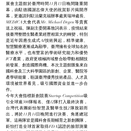
展會主題館於臺灣時間11月13日晚間隆重開
幕，由駐德國謝志偉大使的祝賀影片揭開序
幕，更邀請到駐法蘭克福辦事處黃瑞坤處長、
MEDICA大會代表Mr. Michael Degen等貴賓
送上祝福。陳副主委開幕致詞表示，疫情結束
後臺灣整體生醫產業經歷相當大的轉變，特別
是近年因應生成式AI技術興起，精準健康、
智慧醫療逐漸成為顯學。臺灣擁有全球知名的
醫療水平，也有豐富的學術研究能力和優勢
ICT產業，政府更積極跨域整合盼帶動相關技
術發展、創造國際商機。本次主題館匯集來自
國科會及三大科學園區的新創、企業、醫院等
產學研能量，盼讓臺灣優秀技術產品、人才及
環境被世界看見，吸引國際資金並進一步合
作。
今年大會指標新創競賽Startup Competition吸
引全球逾300隊報名、僅12隊打入最終決賽，
台灣代表團鉅怡智慧及醫華生技2隊脫穎而
出，將於11月14日晚間進行決賽、角逐總冠
軍。這兩隊皆是國科會長期輔育之新創團隊，
鉅怡打造全球首家取得FDA認證的臉部測量