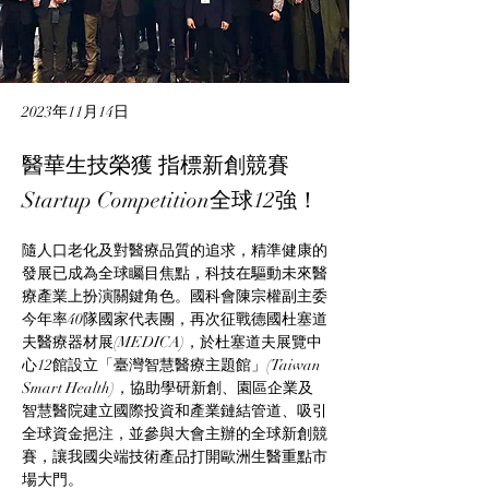
2023年11月14日
醫華生技榮獲 指標新創競賽
Startup Competition全球12強！
隨人口老化及對醫療品質的追求，精準健康的
發展已成為全球矚目焦點，科技在驅動未來醫
療產業上扮演關鍵角色。國科會陳宗權副主委
今年率40隊國家代表團，再次征戰德國杜塞道
夫醫療器材展(MEDICA)，於杜塞道夫展覽中
心12館設立「臺灣智慧醫療主題館」(Taiwan 
Smart Health)，協助學研新創、園區企業及
智慧醫院建立國際投資和產業鏈結管道、吸引
全球資金挹注，並參與大會主辦的全球新創競
賽，讓我國尖端技術產品打開歐洲生醫重點市
場大門。