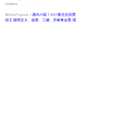
industry.
Related reports
：
邁向20屆！2023臺北生技獎
得主 陽明交大、振磬、三總、邦睿奪金獎-環
球生技月刊 (
gbimonthly.com
)
上一頁
下一頁
11F.-1, No. 66, Shengyi 5th Rd., Zhubei City,
Hsinchu County 302041, Taiwan (R.O.C.)
03-6105568
contact@cytoaurora.com
醫華生技股份有限公司
Copyright © 2026 CytoAurora Biotechnologies, Inc. All rights