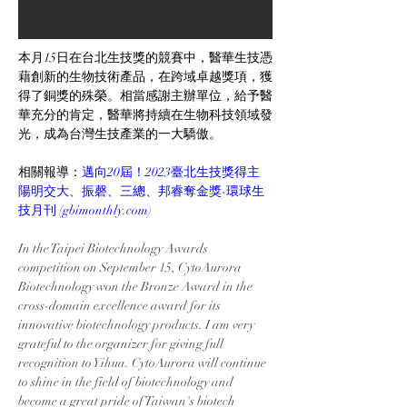
本月15日在台北生技獎的競賽中，醫華生技憑
藉創新的生物技術產品，在跨域卓越獎項，獲
得了銅獎的殊榮。相當感謝主辦單位，給予醫
華充分的肯定，醫華將持續在生物科技領域發
光，成為台灣生技產業的一大驕傲。
相關報導：
邁向20屆！2023臺北生技獎得主 
陽明交大、振磬、三總、邦睿奪金獎-環球生
技月刊 (
gbimonthly.com
)
In the Taipei Biotechnology Awards 
competition on September 15, CytoAurora 
Biotechnology won the Bronze Award in the 
cross-domain excellence award for its 
innovative biotechnology products. I am very 
grateful to the organizer for giving full 
recognition to Yihua. CytoAurora will continue 
to shine in the field of biotechnology and 
become a great pride of Taiwan's biotech 