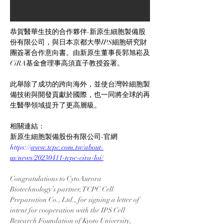
恭賀醫華生技的合作夥伴-新原生細胞製備股
份有限公司，與日本京都大學IPS細胞研究財
團簽署合作意向書。由新原生董事長郭旭崧及
CiRA基金會理事高須直子教授簽署。
此舉除了成功的跨向海外，並使台灣幹細胞製
備技術與開發貢獻於國際，也一同將全球的再
生醫學領域提升了更高層級。
相關連結：
新原生細胞製備股份有限公司-官網
https://
www.tcpc.com.tw/about-
us/news/20230411-tcpc-cira-loi/
Congratulations to CytoAurora 
Biotechnology’s partner, TCPC Cell 
Preparation Co., Ltd., for signing a letter of 
intent for cooperation with the IPS Cell 
Research Foundation of Kyoto University, 