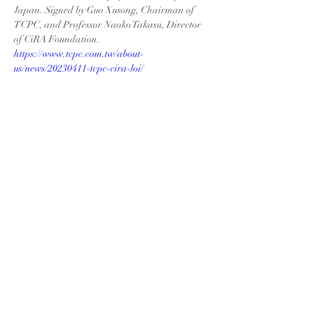
Japan. Signed by Guo Xusong, Chairman of 
TCPC, and Professor Naoko Takasu, Director 
of CiRA Foundation.
https://www.tcpc.com.tw/about-
us/news/20230411-tcpc-cira-loi/