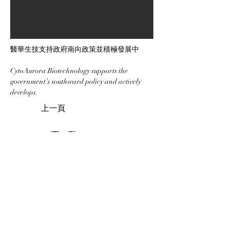
醫華生技支持政府南向政策並積極發展中         
CytoAurora Biotechnology supports the 
government’s southward policy and actively 
develops.
上一頁
下一頁
302041 新竹縣竹北市生醫五路66號11樓之一
03-6105568
contact@cytoaurora.com